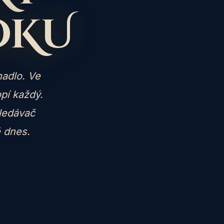
OKU
nadlo. Ve
pí každý.
ledávač
ě dnes.