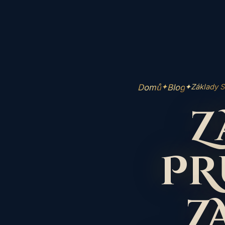
Domů
Blog
✦
✦
Základy 
Z
PR
Z