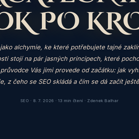
OK PO KR
jako alchymie, ke které potřebujete tajné zaklí
sti stojí na pár jasných principech, které pocho
 průvodce Vás jimi provede od začátku: jak vyh
e, z čeho se SEO skládá a čím se dá začít ješt
SEO · 8. 7. 2026 · 13 min čtení · Zdenek Balhar