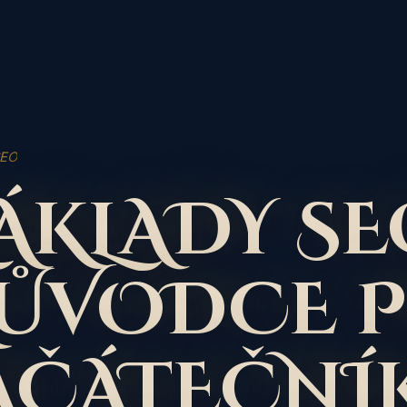
SEO
ÁKLADY SE
ŮVODCE 
AČÁTEČNÍ