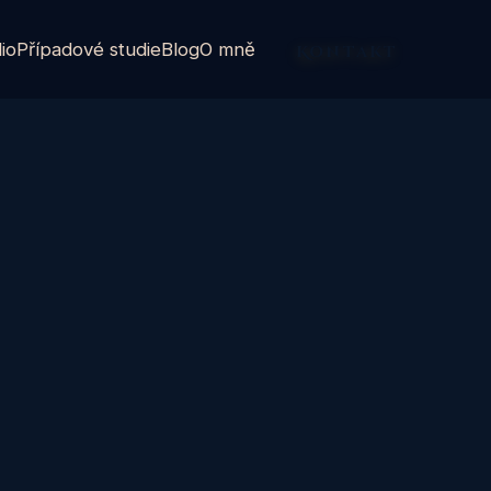
lio
Případové studie
Blog
O mně
Kontakt