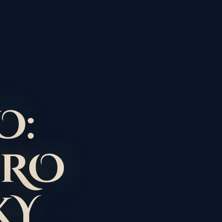
O:
PRO
KY