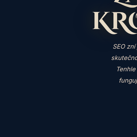
KR
SEO zní 
skutečno
Tenhle
funguj