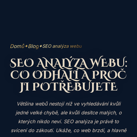
Domů
Blog
✦
✦
SEO analýza webu
SEO ANALÝZA WEBU:
CO ODHALÍ A PROČ
JI POTŘEBUJETE
Většina webů nestojí níž ve vyhledávání kvůli
jedné velké chybě, ale kvůli desítce malých, o
kterých nikdo neví. SEO analýza je právě to
svícení do zákoutí. Ukáže, co web brzdí, a hlavně