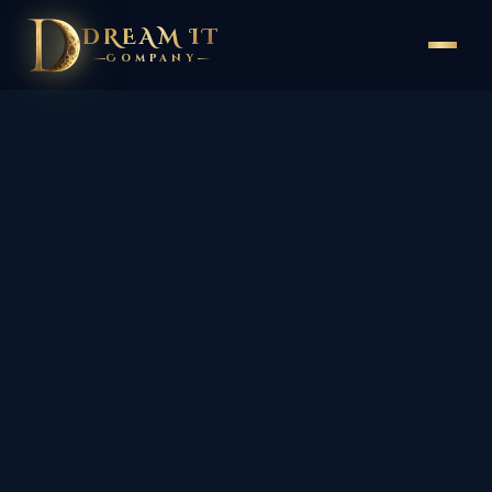
DREAM IT
Company
✦
✦