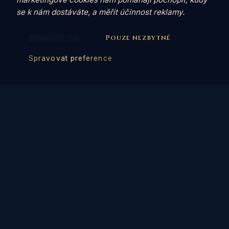
se k nám dostáváte, a měřit účinnost reklamy.
Přijmout vše
Pouze nezbytné
Spravovat preference
+
Obsah článku
Web může být krásný, rychlý a plný
poctivého obsahu, a přesto ho ve
vyhledávání nikdo nenajde. Proč, to bez